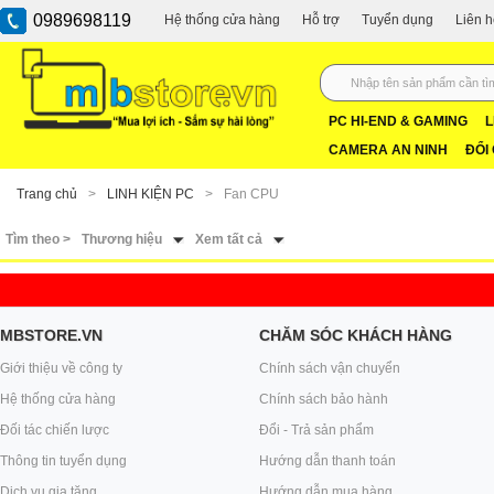
0989698119
Hệ thống cửa hàng
Hỗ trợ
Tuyển dụng
Liên 
PC HI-END & GAMING
L
CAMERA AN NINH
ĐỔI
Trang chủ
>
LINH KIỆN PC
>
Fan CPU
Tìm theo >
Thương hiệu
Xem tất cả
MBSTORE.VN
CHĂM SÓC KHÁCH HÀNG
Giới thiệu về công ty
Chính sách vận chuyển
Hệ thống cửa hàng
Chính sách bảo hành
Đối tác chiến lược
Đổi - Trả sản phẩm
Thông tin tuyển dụng
Hướng dẫn thanh toán
Dịch vụ gia tăng
Hướng dẫn mua hàng