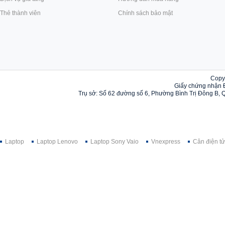
Thẻ thành viên
Chính sách bảo mật
Copy
Giấy chứng nhận 
Trụ sở: Số 62 đường số 6, Phường Bình Trị Đông B, 
Laptop
Laptop Lenovo
Laptop Sony Vaio
Vnexpress
Cân điện tử