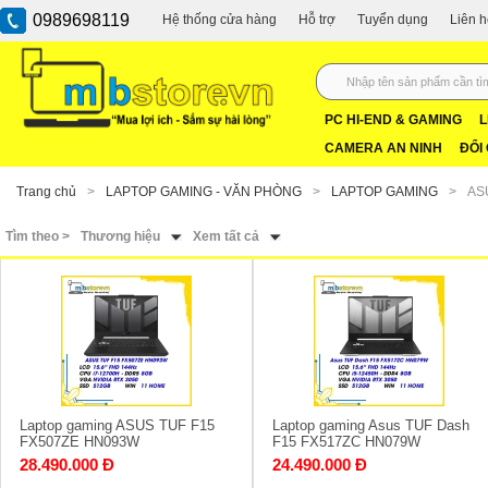
0989698119
Hệ thống cửa hàng
Hỗ trợ
Tuyển dụng
Liên 
PC HI-END & GAMING
L
CAMERA AN NINH
ĐỔI
Trang chủ
>
LAPTOP GAMING - VĂN PHÒNG
>
LAPTOP GAMING
>
AS
Tìm theo >
Thương hiệu
Xem tất cả
Laptop gaming ASUS TUF F15
Laptop gaming Asus TUF Dash
FX507ZE HN093W
F15 FX517ZC HN079W
28.490.000 Đ
24.490.000 Đ