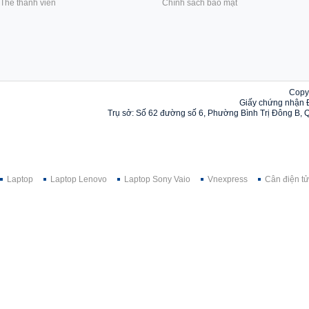
Thẻ thành viên
Chính sách bảo mật
Copy
Giấy chứng nhận 
Trụ sở: Số 62 đường số 6, Phường Bình Trị Đông B, 
Laptop
Laptop Lenovo
Laptop Sony Vaio
Vnexpress
Cân điện tử