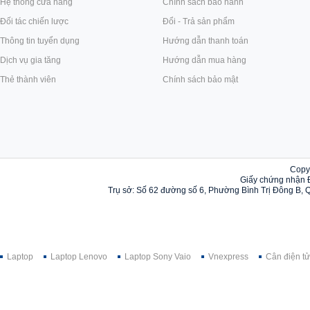
Hệ thống cửa hàng
Chính sách bảo hành
Đối tác chiến lược
Đổi - Trả sản phẩm
Thông tin tuyển dụng
Hướng dẫn thanh toán
Dịch vụ gia tăng
Hướng dẫn mua hàng
Thẻ thành viên
Chính sách bảo mật
Copy
Giấy chứng nhận 
Trụ sở: Số 62 đường số 6, Phường Bình Trị Đông B, 
Laptop
Laptop Lenovo
Laptop Sony Vaio
Vnexpress
Cân điện tử