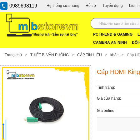
0989698119
Hệ thống cửa hàng
Hỗ trợ
Tuyển dụng
Liên 
PC HI-END & GAMING
L
CAMERA AN NINH
ĐỔI
Trang chủ
>
THIẾT BỊ VĂN PHÒNG
>
CÁP TÍN HIỆU
>
khác
>
Cáp HD
Cáp HDMI Kin
Tình trạng:
Giá cửa hàng:
Giá online: