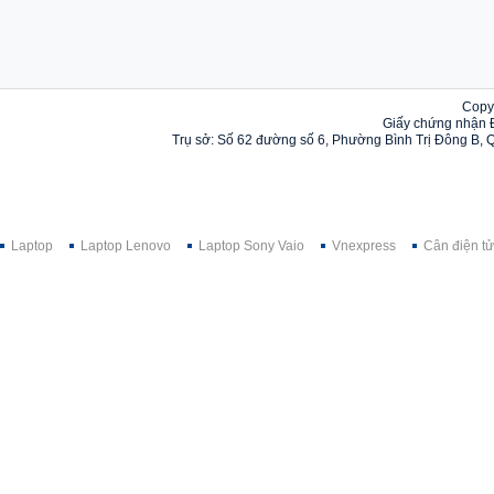
Copy
Giấy chứng nhận 
Trụ sở: Số 62 đường số 6, Phường Bình Trị Đông B, 
Laptop
Laptop Lenovo
Laptop Sony Vaio
Vnexpress
Cân điện tử