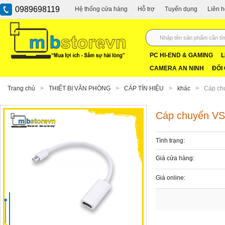
0989698119
Hệ thống cửa hàng
Hỗ trợ
Tuyển dụng
Liên 
PC HI-END & GAMING
L
CAMERA AN NINH
ĐỔI
Trang chủ
>
THIẾT BỊ VĂN PHÒNG
>
CÁP TÍN HIỆU
>
khác
>
Cáp chu
Cáp chuyển VSP
Tình trạng:
Giá cửa hàng:
Giá online: